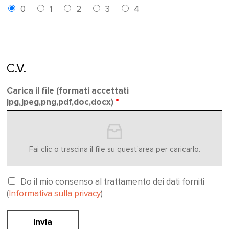
0
1
2
3
4
C.V.
Carica il file (formati accettati
jpg,jpeg,png,pdf,doc,docx)
*
Fai clic o trascina il file su quest'area per caricarlo.
Do il mio consenso al trattamento dei dati forniti
(
Informativa sulla privacy
)
Invia