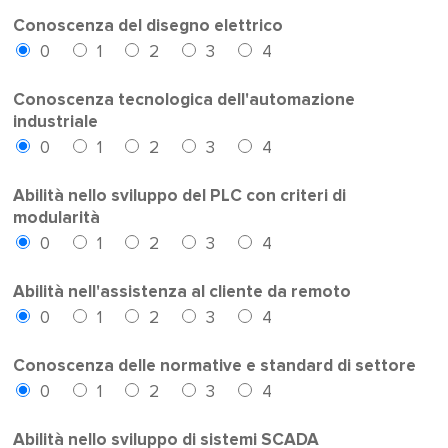
Conoscenza del disegno elettrico
0
1
2
3
4
Conoscenza tecnologica dell'automazione
industriale
0
1
2
3
4
Abilità nello sviluppo del PLC con criteri di
modularità
0
1
2
3
4
Abilità nell'assistenza al cliente da remoto
0
1
2
3
4
Conoscenza delle normative e standard di settore
0
1
2
3
4
Abilità nello sviluppo di sistemi SCADA