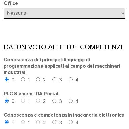
Office
DAI UN VOTO ALLE TUE COMPETENZE
Conoscenza dei principali linguaggi di
programmazione applicati al campo dei macchinari
industriali
0
1
2
3
4
PLC Siemens TIA Portal
0
1
2
3
4
Conoscenza e competenza in ingegneria elettronica
0
1
2
3
4