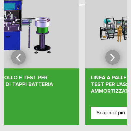
‹
›
LINEA A PALLET – UNITÀ DI CONTROLLO E
TEST PER L’ASSEMBLAGGIO DI CERNIERA
AMMORTIZZATA DEL FORNO
Scopri di più