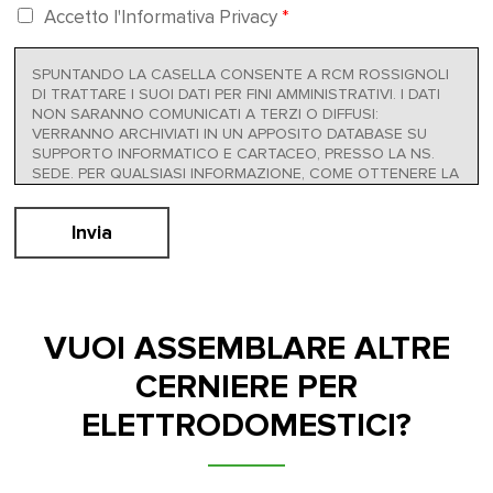
Accetto l'Informativa Privacy
*
SPUNTANDO LA CASELLA CONSENTE A RCM ROSSIGNOLI
DI TRATTARE I SUOI DATI PER FINI AMMINISTRATIVI. I DATI
NON SARANNO COMUNICATI A TERZI O DIFFUSI:
VERRANNO ARCHIVIATI IN UN APPOSITO DATABASE SU
SUPPORTO INFORMATICO E CARTACEO, PRESSO LA NS.
SEDE. PER QUALSIASI INFORMAZIONE, COME OTTENERE LA
MODIFICA O CANCELLAZIONE DEI DATI O PER OPPORSI, IN
TUTTO O IN PARTE, AL LORO TRATTAMENTO, POTRÀ
Invia
SCRIVERE A INFO@RCMROSSIGNOLI.IT. INFORMATIVA
COMPLETA PRESENTE AL SEGUENTE LINK:
PRIVACY POLICY
VUOI ASSEMBLARE ALTRE
CERNIERE PER
ELETTRODOMESTICI?