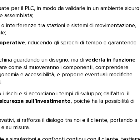
ate per il PLC, in modo da validarle in un ambiente sicuro
e assemblata;
o interferenze tra stazioni e sistemi di movimentazione,
le;
 operative
, riducendo gli sprechi di tempo e garantendo
vederla in funzione
acchina guardando un disegno, ma di
vare come si muoveranno i componenti, comprendere
gonomia e accessibilità, e proporre eventuali modifiche
e.
 i rischi e si accorciano i tempi di sviluppo; dall’altro, il
icurezza sull’investimento
, poiché ha la possibilità di
ivi, si rafforza il dialogo tra noi e il cliente, portando a
 e su misura.
e a simulazioni e confronti continui con il cliente, testiam