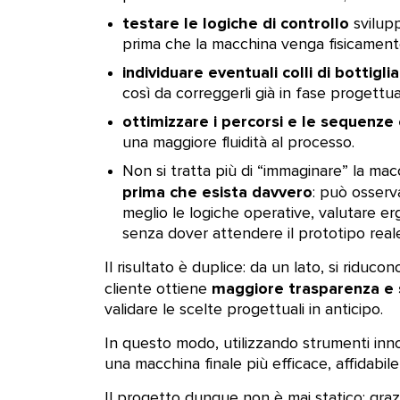
testare le logiche di controllo
svilupp
prima che la macchina venga fisicament
individuare eventuali colli di bottiglia
così da correggerli già in fase progettua
ottimizzare i percorsi e le sequenze
una maggiore fluidità al processo.
Non si tratta più di “immaginare” la m
prima che esista davvero
: può osser
meglio le logiche operative, valutare er
senza dover attendere il prototipo real
Il risultato è duplice: da un lato, si riducono
maggiore trasparenza e s
cliente ottiene
validare le scelte progettuali in anticipo.
In questo modo, utilizzando strumenti innovat
una macchina finale più efficace, affidabile
Il progetto dunque non è mai statico: grazi